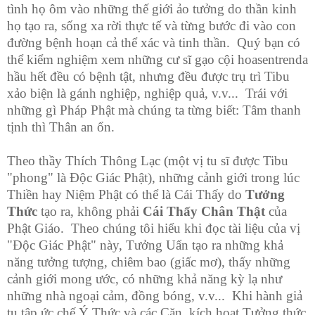
tình họ ôm vào những thế giới ảo tưởng do thần kinh
họ tạo ra, sống xa rời thực tế và từng bước đi vào con
đường bệnh hoạn cả thể xác và tinh thần. Quý bạn có
thể kiểm nghiệm xem những cư sĩ gạo cội hoasentrenda
hầu hết đều có bệnh tật, nhưng đều được trụ trì Tibu
xảo biện là gánh nghiệp, nghiệp quả, v.v... Trái với
những gì Pháp Phật mà chúng ta từng biết: Tâm thanh
tịnh thì Thân an ổn.
Theo thầy Thích Thông Lạc (một vị tu sĩ được Tibu
"phong" là Độc Giác Phật), những cảnh giới trong lúc
Thiền hay Niệm Phật có thể là Cái Thấy do
Tưởng
Thức
tạo ra, không phải
Cái Thấy Chân Thật
của
Phật Giáo. Theo chúng tôi hiểu khi đọc tài liệu của vị
"Độc Giác Phật" này, Tưởng Uẩn tạo ra những khả
năng tưởng tượng, chiêm bao (giấc mơ), thấy những
cảnh giới mong ước, có những khả năng kỳ lạ như
những nhà ngoại cảm, đồng bóng, v.v... Khi hành giả
tu tập ức chế Ý Thức và các Căn, kích hoạt Tưởng thức