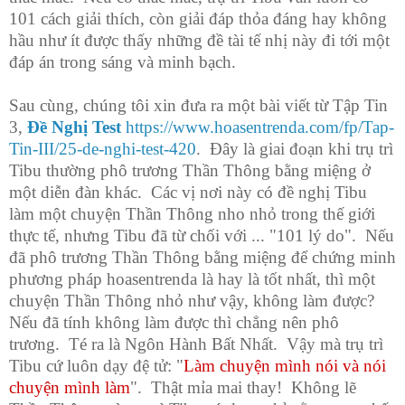
101 cách giải thích, còn giải đáp thỏa đáng hay không
hầu như ít được thấy những đề tài tế nhị này đi tới một
đáp án trong sáng và minh bạch.
Sau cùng, chúng tôi xin đưa ra một bài viết từ Tập Tin
3,
Đề Nghị Test
https://www.hoasentrenda.com/fp/Tap-
Tin-III/25-de-nghi-test-420
. Đây là giai đoạn khi trụ trì
Tibu thường phô trương Thần Thông bằng miệng ở
một diễn đàn khác. Các vị nơi này có đề nghị Tibu
làm một chuyện Thần Thông nho nhỏ trong thế giới
thực tế, nhưng Tibu đã từ chối với ... "101 lý do". Nếu
đã phô trương Thần Thông bằng miệng để chứng minh
phương pháp hoasentrenda là hay là tốt nhất, thì một
chuyện Thần Thông nhỏ như vậy, không làm được?
Nếu đã tính không làm được thì chẳng nên phô
trương. Té ra là Ngôn Hành Bất Nhất. Vậy mà trụ trì
Tibu cứ luôn dạy đệ tử: "
Làm chuyện mình nói và nói
chuyện mình làm
". Thật mỉa mai thay! Không lẽ