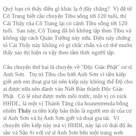
Quý bạn có thấy điều gì khác lạ ở đây chăng? Vị đệ tử
Cô Trang biết câu chuyện Tibu sống tới 120 tuổi, thì
Cái Thấy của Cô Trang lại có cảnh Tibu sống tới 120
tuổi. Sau này, Cô Trang đã bỏ không tập theo Tibu và
không tập cách Quán Tưởng này nữa. Điều này chứng
tỏ Cái Thấy này không có gì chắc chắn và có thể muốn
thấy sao thì hiện ra vậy theo tâm thức người tập.
Câu chuyện thứ hai là chuyện về "Độc Giác Phật" cư sĩ
Anh Sơn. Trụ trì Tibu cho biết Anh Sơn vì tiền kiếp
giết anh em đoạt gia tài nên kiếp này không thể Độ cho
ai được nữa nên đành vào Niết Bàn thành Độc Giác
Phật. Có lẻ như được mớn mồi trước, một vị có nick
HHDL, là một vị Thánh Tăng của hoasentrenda bỗng
nhiên
Th
ấ
y
ra tiền kiếp bản thân là người em út của cư
sĩ Anh Sơn và bị Anh Sơn giết và đoạt gia tài. Vì
chuyện tiền kiếp này mà vị HHDL này lại có thái độ âu
sầu và Sân Si với cư sĩ Anh Sơn bên một trang web