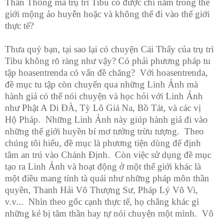
Thần Thông mà trụ trì Tibu có được chỉ nằm trong thế
giới mộng ảo huyễn hoặc và không thể đi vào thế giới
thực tế?
Thưa quý bạn, tại sao lại có chuyện Cái Thấy của trụ trì
Tibu không rõ ràng như vậy? Có phải phương pháp tu
tập hoasentrenda có vấn đề chăng? Với hoasentrenda,
đề mục tu tập còn chuyển qua những Linh Ảnh mà
hành giả có thể nói chuyện và học hỏi với Linh Ảnh
như Phật A Di ĐÀ, Tỳ Lô Giá Na, Bồ Tát, và các vị
Hộ Pháp. Những Linh Ảnh này giúp hành giả đi vào
những thế giới huyền bí mơ tưởng trừu tượng. Theo
chúng tôi hiểu, đề mục là phương tiện dùng để định
tâm an trú vào Chánh Định. Còn việc sử dụng đề mục
tạo ra Linh Ảnh và hoạt động ở một thế giới khác là
một điều mang tính tà quái như những pháp môn thần
quyền, Thanh Hải Vô Thượng Sư, Pháp Lý Vô Vi,
v.v... Nhìn theo gốc cạnh thực tế, họ chẳng khác gì
những kẻ bị tâm thần hay tự nói chuyện một mình. Vô