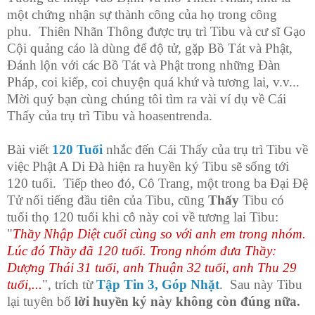
một chứng nhận sự thành công của họ trong công
phu. Thiên Nhãn Thông được trụ trì Tibu và cư sĩ Gạo
Cội quảng cáo là dùng để độ tử, gặp Bồ Tát và Phật,
Đánh lộn với các Bồ Tát và Phật trong những Đàn
Pháp, coi kiếp, coi chuyện quá khứ và tương lai, v.v...
Mời quý bạn cùng chúng tôi tìm ra vài ví dụ về Cái
Thấy của trụ trì Tibu và hoasentrenda.
Bài viết
120 Tuổi
nhắc đến Cái Thấy của trụ trì Tibu về
việc Phật A Di Đà hiện ra huyền ký Tibu sẽ sống tới
120 tuổi. Tiếp theo đó, Cô Trang, một trong ba Đại Đệ
Tử nổi tiếng đầu tiên của Tibu, cũng
Thấy
Tibu có
tuổi thọ 120 tuổi khi cô này coi về tương lai Tibu:
"
Thầy Nhập Diệt cuối cùng so với anh em trong nhóm.
Lúc đó Thầy đã 120 tuổi. Trong nhóm đưa Thầy:
Dượng Thái 31 tuổi, anh Thuận 32 tuổi, anh Thu 29
tuổi,...
", trích từ
Tập Tin 3, Góp Nhặt
. Sau này Tibu
lại tuyên bố
lời huyền ký này không còn đúng nữa.