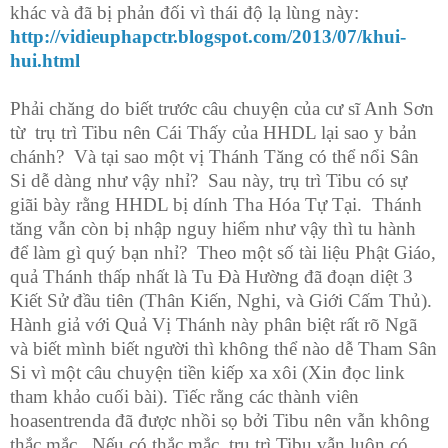
khác và đã bị phản đối vì thái độ lạ lùng này:
http://vidieuphapctr.blogspot.com/2013/07/khui-
hui.html
Phải chăng do biết trước câu chuyện của cư sĩ Anh Sơn
từ trụ trì Tibu nên Cái Thấy của HHDL lại sao y bản
chánh? Và tại sao một vị Thánh Tăng có thể nổi Sân
Si dễ dàng như vậy nhỉ? Sau này, trụ trì Tibu có sự
giãi bày rằng HHDL bị dính Tha Hóa Tự Tại. Thánh
tăng vẫn còn bị nhập nguy hiểm như vậy thì tu hành
để làm gì quý bạn nhỉ? Theo một số tài liệu Phật Giáo,
quả Thánh thấp nhất là Tu Đà Hường đã đoạn diệt 3
Kiết Sử đầu tiên (Thân Kiến, Nghi, và Giới Cấm Thủ).
Hành giả với Quả Vị Thánh này phân biệt rất rõ Ngã
và biết mình biết người thì không thể nào dễ Tham Sân
Si vì một câu chuyện tiền kiếp xa xôi (Xin đọc link
tham khảo cuối bài). Tiếc rằng các thành viên
hoasentrenda đã được nhồi sọ bởi Tibu nên vẫn không
thắc mắc. Nếu có thắc mắc, trụ trì Tibu vẫn luôn có