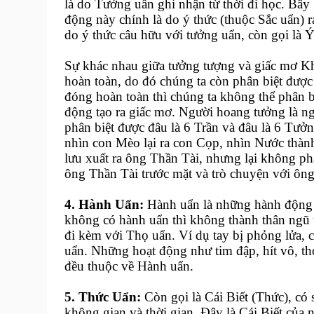
là do Tưởng uẩn ghi nhận từ thời đi học. Bây
động này chính là do ý thức (thuộc Sắc uẩn) r
do ý thức câu hữu với tưởng uẩn, còn gọi là
Sự khác nhau giữa tưởng tượng và giấc mơ Kh
hoàn toàn, do đó chúng ta còn phân biệt được 
đóng hoàn toàn thì chúng ta không thể phân b
động tạo ra giấc mơ. Người hoang tưởng là n
phân biệt được đâu là 6 Trần và đâu là 6 Tưởng
nhìn con Mèo lại ra con Cọp, nhìn Nước thàn
lưu xuất ra ông Thần Tài, nhưng lại không ph
ông Thần Tài trước mặt và trò chuyện với ông 
4. Hành Uẩn:
Hành uẩn là những hành động 
không có hành uẩn thì không thành thân ngũ 
đi kèm với Thọ uẩn. Ví dụ tay bị phỏng lửa, 
uẩn. Những hoạt động như tim đập, hít vô, thở 
đều thuộc về Hành uẩn.
5. Thức Uẩn:
Còn gọi là Cái Biết (Thức), có 
không gian và thời gian. Đây là Cái Biết của