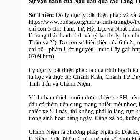
Sự vận hành của Ngũ uẩn qua các Tầng T
Sơ Thiền:
Do ly dục ly bất thiện pháp và xả
https://www.budsas.org/uni/u-kinh-trungbo/tr
chỉ còn 5 chi: Tầm, Tứ, Hỷ, Lạc và Nhất Tâm
là trạng thái thanh tịnh và hỷ lạc do ly dục n
Thân và Ý). Do còn sự hiện diện của 6 thức, 
chi bộ - phẩm Ước nguyện - mục Cây gai: htt
0709.htm).
Ly dục ly bất thiện pháp là quá trình học hiểu
tu học và thực tập Chánh Kiến, Chánh Tư 
Tinh Tấn và Chánh Niệm.
Ví dụ ham thích muốn được chiếc xe SH, nên p
đấu có thêm tiền cũng mang nhiều mệt nhọc, l
chiếc xe SH này, thì không phải lo lắng cực
trong sinh hoạt hàng ngày. Càng xả bỏ, buông
Chánh Niệm là phương pháp Ngăn ác Diệt ác,
là Niệm Phật, Niệm Chú như một số Kinh Đại