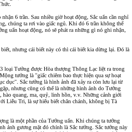
Thức.
p nhận 6 trần. Sau nhiều giờ hoạt động, Sắc uẩn cần nghỉ
, chúng ta rơi vào giấc ngủ. Khi đó 6 trần không thể
ởng uẩn hoạt động, nó sẽ phát ra những gì nó ghi nhận,
iết, nhưng cái biết này có thì cái biết kia dừng lại. Đó là
33 loại Tưởng được Hòa thượng Thông Lạc liệt ra trong
Mộng tưởng là "giấc chiêm bao thực hiện qua sự hoạt
c dục". Sắc tưởng là hình ảnh đã xảy ra còn lưu lại từ
 gặp, nhưng cũng có thể là những hình ảnh do Tưởng
g, hào quang, ma, quỷ, linh hồn, v.v. Những cảnh giới
ới Liễu Tri, là sự hiểu biết chân chánh, không bị Tà
ợng là một phần của Tưởng uẩn. Khi chúng ta tưởng
nh ảnh gương mặt đó chính là Sắc tưởng. Sắc tưởng này