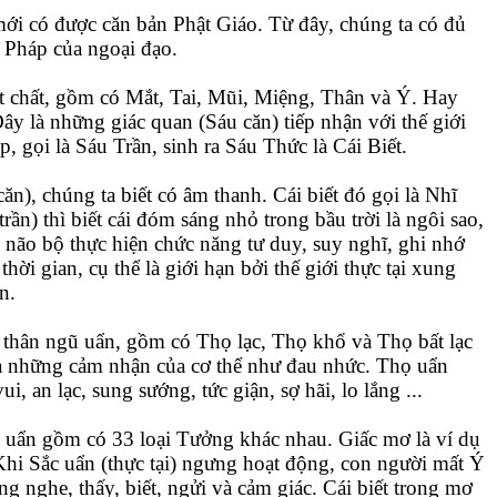
i có được căn bản Phật Giáo. Từ đây, chúng ta có đủ
à Pháp của ngoại đạo.
ật chất, gồm có Mắt, Tai, Mũi, Miệng, Thân và Ý. Hay
ây là những giác quan (Sáu căn) tiếp nhận với thế giới
 gọi là Sáu Trần, sinh ra Sáu Thức là Cái Biết.
căn), chúng ta biết có âm thanh. Cái biết đó gọi là Nhĩ
rần) thì biết cái đóm sáng nhỏ trong bầu trời là ngôi sao,
n não bộ thực hiện chức năng tư duy, suy nghĩ, ghi nhớ
thời gian, cụ thể là giới hạn bởi thế giới thực tại xung
n.
a thân ngũ uẩn, gồm có Thọ lạc, Thọ khổ và Thọ bất lạc
ra những cảm nhận của cơ thể như đau nhức. Thọ uẩn
 an lạc, sung sướng, tức giận, sợ hãi, lo lắng ...
 uẩn gồm có 33 loại Tưởng khác nhau. Giấc mơ là ví dụ
Khi Sắc uẩn (thực tại) ngưng hoạt động, con người mất Ý
ng nghe, thấy, biết, ngửi và cảm giác. Cái biết trong mơ