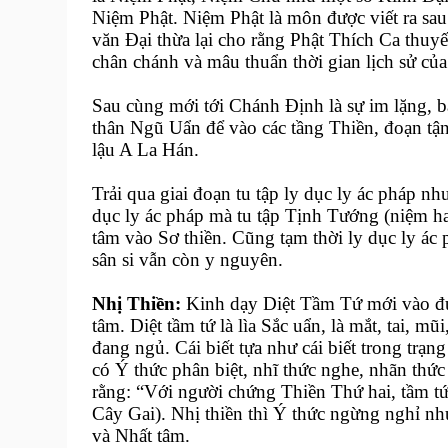
Niệm Phật. Niệm Phật là môn được viết ra sau
văn Đại thừa lại cho rằng Phật Thích Ca thu
chân chánh và mâu thuẩn thời gian lịch sử của
Sau cùng mới tới Chánh Định là sự im lặng, b
thân Ngũ Uẩn để vào các tầng Thiền, đoạn tậ
lậu A La Hán.
Trải qua giai đoạn tu tập ly dục ly ác pháp n
dục ly ác pháp mà tu tập Tịnh Tướng (niệm hay
tâm vào Sơ thiền. Cũng tạm thời ly dục ly ác 
sân si vẫn còn y nguyên.
Nhị Thiền:
Kinh dạy Diệt Tầm Tứ mới vào đượ
tâm. Diệt tầm tứ là lìa Sắc uẩn, là mắt, tai, 
đang ngủ. Cái biết tựa như cái biết trong trạn
có Ý thức phân biệt, nhĩ thức nghe, nhãn thức
rằng: “Với người chứng Thiền Thứ hai, tầm 
Cây Gai). Nhị thiền thì Ý thức ngừng nghỉ nh
và Nhất tâm.