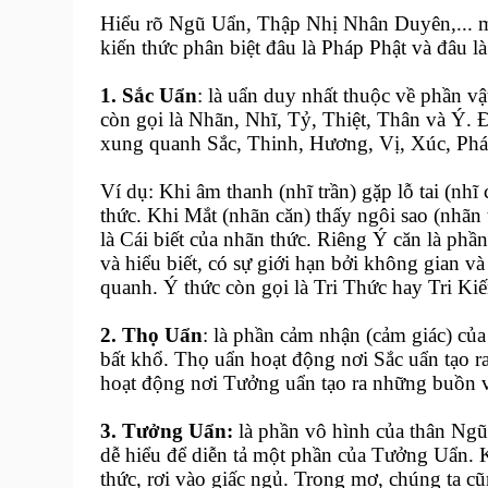
Hiểu rõ Ngũ Uẩn, Thập Nhị Nhân Duyên,... mớ
kiến thức phân biệt đâu là Pháp Phật và đâu l
1. Sắc Uẩn
: là uẩn duy nhất thuộc về phần v
còn gọi là Nhãn, Nhĩ, Tỷ, Thiệt, Thân và Ý. Đ
xung quanh Sắc, Thinh, Hương, Vị, Xúc, Pháp,
Ví dụ: Khi âm thanh (nhĩ trần) gặp lỗ tai (nhĩ 
thức. Khi Mắt (nhãn căn) thấy ngôi sao (nhãn t
là Cái biết của nhãn thức. Riêng Ý căn là phầ
và hiểu biết, có sự giới hạn bởi không gian và 
quanh. Ý thức còn gọi là Tri Thức hay Tri Kiế
2. Thọ Uẩn
: là phần cảm nhận (cảm giác) củ
bất khổ. Thọ uẩn hoạt động nơi Sắc uẩn tạo 
hoạt động nơi Tưởng uẩn tạo ra những buồn vui,
3. Tưởng Uẩn:
là phần vô hình của thân Ngũ
dễ hiểu để diễn tả một phần của Tưởng Uẩn. 
thức, rơi vào giấc ngủ. Trong mơ, chúng ta cũ