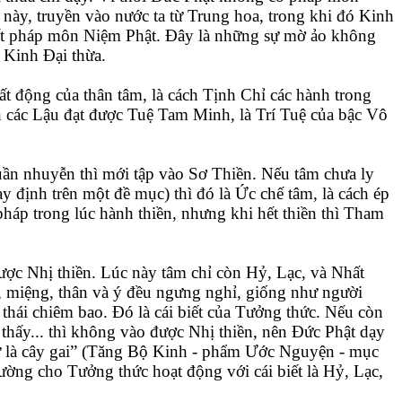
 này, truyền vào nước ta từ Trung hoa, trong khi đó Kinh
yết pháp môn Niệm Phật. Đây là những sự mờ ảo không
 Kinh Đại thừa.
ất động của thân tâm, là cách Tịnh Chỉ các hành trong
n các Lậu đạt được Tuệ Tam Minh, là Trí Tuệ của bậc Vô
huần nhuyễn thì mới tập vào Sơ Thiền. Nếu tâm chưa ly
 định trên một đề mục) thì đó là Ức chế tâm, là cách ép
pháp trong lúc hành thiền, nhưng khi hết thiền thì Tham
c Nhị thiền. Lúc này tâm chỉ còn Hỷ, Lạc, và Nhất
mũi, miệng, thân và ý đều ngưng nghỉ, giống như người
g thái chiêm bao. Đó là cái biết của Tưởng thức. Nếu còn
 thấy... thì không vào được Nhị thiền, nên Đức Phật dạy
tứ là cây gai” (Tăng Bộ Kinh - phẩm Ước Nguyện - mục
ường cho Tưởng thức hoạt động với cái biết là Hỷ, Lạc,