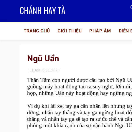
CHÁNH HAY TÀ
TRANG CHỦ
GIỚI THIỆU
PHÁP ÂM
DIỄN
Ngũ Uẩn
THÁNG 8 06, 2023
Thân Tâm con người được cấu tạo bởi Ngũ U
guồng máy hoạt động tạo ra suy nghĩ, lời nói
hợp, những Uẩn này hoạt động hay ngừng ng
Ví dụ khi lái xe, tay ga cần nhấn lên nhưng 
dừng, nhấn tay thắng và tay ga ngừng hoạt đ
thắng và nhấn tay ga sẽ tạo ra sự ức chế và c
phỏng một khía cạnh của sự vận hành Ngũ U