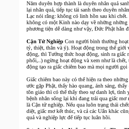
Năm duyên hợp thành là duyên nhân quả sanh 
lại nhân quả, tiếp tục tái sanh theo duyên n
Lạc nói rằng: không có linh hồn sau khi ch
không có một Kinh nào dạy về những những c
phương tiện dễ dàng như vậy, Đức Phật hẳn đã
Cận Tử Nghiệp
Con người bình thường hoạt đ
tỷ, thiệt, thân và ý). Hoạt động trong thế gi
động, thì Tưởng thức hoạt động, sinh ra giấc 
phổi,..) ngừng hoạt động và xem như là chết,
động tạo ra giấc chiêm bao mà mọi người gọi 
Giấc chiêm bao này có thể hiện ra theo những
ước gặp Phật, thấy hào quang, ánh sáng, thấy
tôn giáo thì có thể thấy theo sự danh lợi, tình
bệnh nhân sống lại khi đang trải qua giấc mơ n
là Cận tử nghiệp. Nếu qua luôn trạng thái chế
diệt, giấc mơ kết thúc, và cả các Uẩn khác cũ
quả và nghiệp lực để tiếp tục luân hồi.