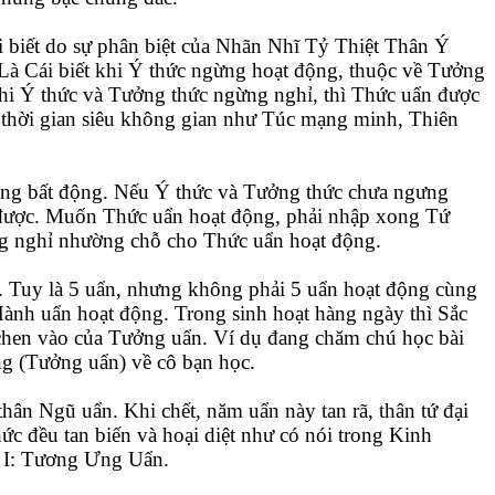
i biết do sự phân biệt của Nhãn Nhĩ Tỷ Thiệt Thân Ý
Là Cái biết khi Ý thức ngừng hoạt động, thuộc về Tưởng
Khi Ý thức và Tưởng thức ngừng nghỉ, thì Thức uẩn được
u thời gian siêu không gian như Túc mạng minh, Thiên
đang bất động. Nếu Ý thức và Tưởng thức chưa ngưng
 được. Muốn Thức uẩn hoạt động, phải nhập xong Tứ
ng nghỉ nhường chỗ cho Thức uẩn hoạt động.
n. Tuy là 5 uẩn, nhưng không phải 5 uẩn hoạt động cùng
Hành uẩn hoạt động. Trong sinh hoạt hàng ngày thì Sắc
chen vào của Tưởng uẩn. Ví dụ đang chăm chú học bài
g (Tưởng uẩn) về cô bạn học.
hân Ngũ uẩn. Khi chết, năm uẩn này tan rã, thân tứ đại
ức đều tan biến và hoại diệt như có nói trong Kinh
 I: Tương Ưng Uẩn.