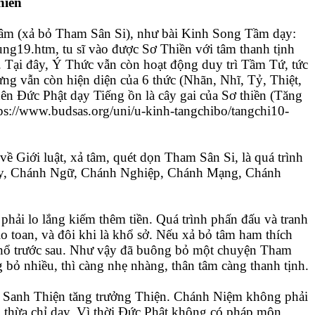
hiền
 tâm (xả bỏ Tham Sân Si), như bài Kinh Song Tầm dạy:
ung19.htm, tu sĩ vào được Sơ Thiền với tâm thanh tịnh
. Tại đây, Ý Thức vẫn còn hoạt động duy trì Tầm Tứ, tức
hưng vẫn còn hiện diện của 6 thức (Nhãn, Nhĩ, Tỷ, Thiệt,
nên Đức Phật dạy Tiếng ồn là cây gai của Sơ thiền (Tăng
ps://www.budsas.org/uni/u-kinh-tangchibo/tangchi10-
 về Giới luật, xả tâm, quét dọn Tham Sân Si, là quá trình
Duy, Chánh Ngữ, Chánh Nghiệp, Chánh Mạng, Chánh
hải lo lắng kiếm thêm tiền. Quá trình phấn đấu và tranh
o toan, và đôi khi là khổ sở. Nếu xả bỏ tâm ham thích
 khổ trước sau. Như vậy đã buông bỏ một chuyện Tham
 bỏ nhiều, thì càng nhẹ nhàng, thân tâm càng thanh tịnh.
 Sanh Thiện tăng trưởng Thiện. Chánh Niệm không phải
 thừa chỉ dạy. Vì thời Đức Phật không có pháp môn