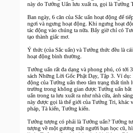
này do Tưởng Uẩn lưu xuất ra, gọi là Tưởng 
Ban ngày, 6 căn của Sắc uẩn hoạt động để tiế
ngơi và ngưng hoạt động. Khi ngưng hoạt động
tác động vào chúng ta nữa. Bấy giờ chỉ có Tư
tạo thành giấc mơ.
Ý thức (của Sắc uẩn) và Tưởng thức đều là cái b
hoạt động bình thường.
Tưởng uẩn rất đa dạng và phong phú, có tới 
sách Những Lời Gốc Phật Dạy, Tập 3. Ví dụ: 
động của Tưởng uẩn theo tâm trạng thất tình lụ
trường trong không gian được Tưởng uẩn bắt
uẩn trong ta lưu xuất ra như nhà cửa, ánh sán
này được gọi là thế giới của Tưởng Tri, khác v
pháp, Tà kiến, Tưởng kiến.
Tưởng tượng có phải là Tưởng uẩn? Tưởng tư
tượng về một gương mặt người bạn học cũ, hì