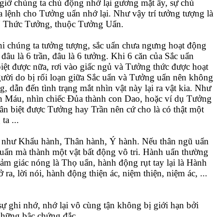
 giờ chúng ta chủ động nhớ lại gương mặt ấy, sự chủ
a lệnh cho Tưởng uẩn nhớ lại. Như vậy trí tưởng tượng là
 Ý Thức Tưởng, thuộc Tưởng Uẩn.
i chúng ta tưởng tượng, sắc uẩn chưa ngưng hoạt động
đâu là 6 trần, đâu là 6 tưởng. Khi 6 căn của Sắc uẩn
iệt được nữa, rơi vào giấc ngủ và Tưởng thức được hoạt
gười do bị rối loạn giữa Sắc uẩn và Tưởng uẩn nên không
, dẫn đến tình trạng mắt nhìn vật này lại ra vật kia. Như
h Máu, nhìn chiếc Đủa thành con Dao, hoặc ví dụ Tưởng
ân biệt được Tưởng hay Trần nên cứ cho là có thật một
ta ...
như Khẩu hành, Thân hành, Ý hành. Nếu thân ngũ uẩn
uẩn mà thành một vật bất động vô tri. Hành uẩn thường
cảm giác nóng là Thọ uẩn, hành động rụt tay lại là Hành
ra, lời nói, hành động thiện ác, niệm thiện, niệm ác, ...
sự ghi nhớ, nhớ lại vô cùng tận không bị giới hạn bởi
 những bậc chứng đắc.