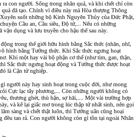
ra con người. Sống trong nhân quả, và khi chết chỉ còn
hân quả đã tạo. Chính vì điều này mà Hòa thượng Thông
ết. Xuyên suốt những bộ Kinh Nguyên Thủy của Đức Phật,
huyện Cầu an, Cầu siêu, Độ tử,... Nếu có những
 vận dụng và lưu truyền cho hậu thế sau này.
ộng trong thế giới hữu hình bằng Sắc thức (nhãn, nhĩ,
ới vô hình bằng Tưởng thức. Khi Sắc thức ngưng hoạt
mơ. Khi một hay vài bộ phận cơ thể (như tim, gan, thận,
 thì Sắc thức ngưng hoạt động và Tưởng thức được hoạt
đó là Cận tử nghiệp.
 gì người này hay sinh hoạt trong cuộc đời, như mong
 cỏi Cực lạc tây phương,... Còn những người không có
 yêu, thương ghét, thù hận, sợ hãi,.... Một vài trường hợp
ày, và kể lại giấc mơ trong lúc thập tử nhất sinh, nên gọi
t lâm sàng và chết thật luôn, thì Tưởng uẩn cũng hoại
ng đều tan rả. Con người không còn gì tồn tại ngoài Nhân