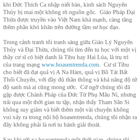
khi Đức Thích Ca nhập niết bàn, kinh sách Nguyên
Thủy bị mai một không rõ nguồn gốc. Giáo Pháp Đại
Thừa được truyền vào Việt Nam khá mạnh, càng tăng
thêm phần khó khăn trên đường tầm sư học đạo.
Trong cảnh tranh tối tranh sáng giữa Giáo Lý Nguyên
Thủy và Đại Thừa, chúng tôi tìm đến tu học với một vị
thầy cư sĩ có biệt danh là Tibu hay Hai Lúa, là trụ trì
của trang mạng
www.hoasentrenda.com
. Cư sĩ Tibu
cho biết đã đạt quả vị A Na Hàm, quả vị Bồ Tát Bất
Thối Chuyển, với đầy đủ thần thông và khả năng độ tử
độ sanh mà ai cũng mong ước. Cứ ngỡ chúng tôi đã
gặp được Chánh Pháp của Đức Từ Phụ Mâu Ni, nhưng
trải qua một thời gian tu tập, nhận thấy Tham Sân Si
không suy giảm và biết thêm một vài chuyện không
vui xảy ra trong nội bộ hoasentrenda, chúng tôi nhận ra
đây không phải là nơi tu hành giải thoát.
Sau khi rời xa hoasentrenda một thời gian, chúng tôi